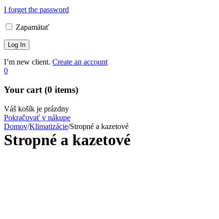
I forget the password
Zapamätať
I’m new client.
Create an account
0
Your cart (0 items)
Váš košík je prázdny
Pokračovať v nákupe
Domov
/
Klimatizácie
/
Stropné a kazetové
Stropné a kazetové