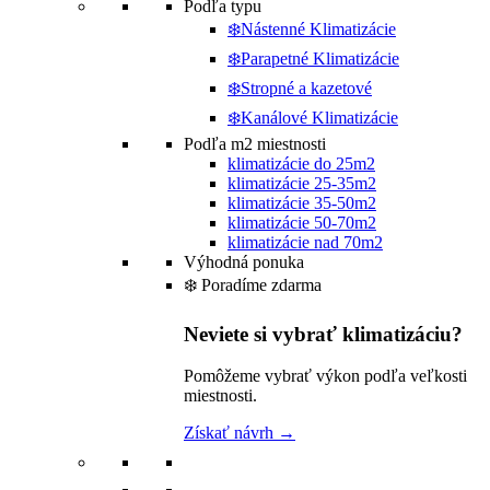
Podľa typu
❄️Nástenné Klimatizácie
❄️Parapetné Klimatizácie
❄️Stropné a kazetové
❄️Kanálové Klimatizácie
Podľa m2 miestnosti
klimatizácie do 25m2
klimatizácie 25-35m2
klimatizácie 35-50m2
klimatizácie 50-70m2
klimatizácie nad 70m2
Výhodná ponuka
❄️ Poradíme zdarma
Neviete si vybrať klimatizáciu?
Pomôžeme vybrať výkon podľa veľkosti
miestnosti.
Získať návrh →