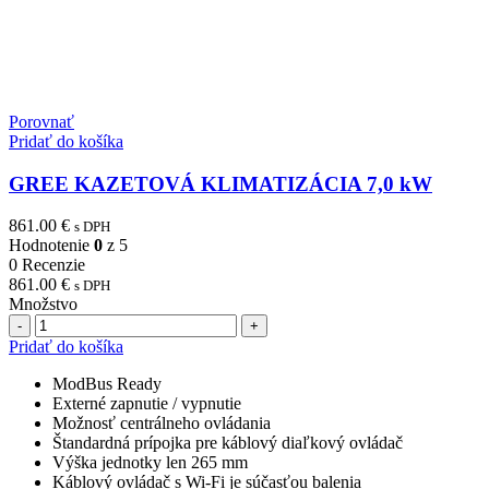
Porovnať
Pridať do košíka
GREE KAZETOVÁ KLIMATIZÁCIA 7,0 kW
861.00
€
s DPH
Hodnotenie
0
z 5
0 Recenzie
861.00
€
s DPH
Množstvo
Počet
Pridať do košíka
ModBus Ready
Externé zapnutie / vypnutie
Možnosť centrálneho ovládania
Štandardná prípojka pre káblový diaľkový ovládač
Výška jednotky len 265 mm
Káblový ovládač s Wi-Fi je súčasťou balenia