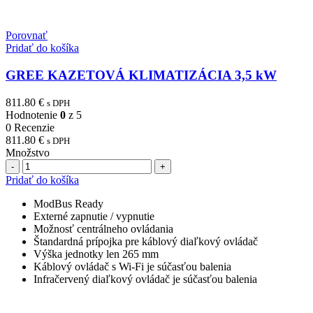
Porovnať
Pridať do košíka
GREE KAZETOVÁ KLIMATIZÁCIA 3,5 kW
811.80
€
s DPH
Hodnotenie
0
z 5
0 Recenzie
811.80
€
s DPH
Množstvo
Počet
Pridať do košíka
ModBus Ready
Externé zapnutie / vypnutie
Možnosť centrálneho ovládania
Štandardná prípojka pre káblový diaľkový ovládač
Výška jednotky len 265 mm
Káblový ovládač s Wi-Fi je súčasťou balenia
Infračervený diaľkový ovládač je súčasťou balenia