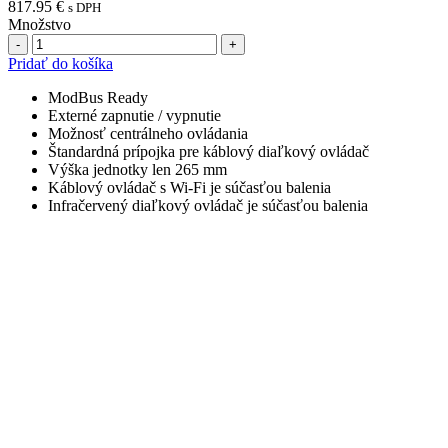
817.95
€
s DPH
Množstvo
Počet
Pridať do košíka
ModBus Ready
Externé zapnutie / vypnutie
Možnosť centrálneho ovládania
Štandardná prípojka pre káblový diaľkový ovládač
Výška jednotky len 265 mm
Káblový ovládač s Wi-Fi je súčasťou balenia
Infračervený diaľkový ovládač je súčasťou balenia