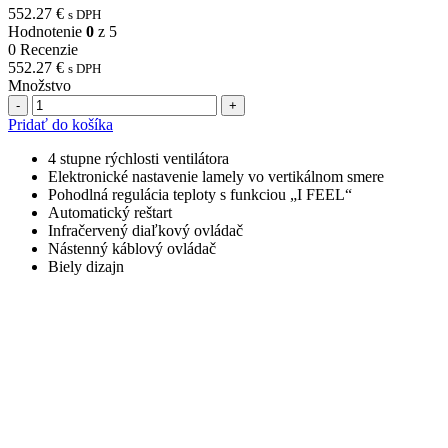
552.27
€
s DPH
Hodnotenie
0
z 5
0 Recenzie
552.27
€
s DPH
Množstvo
Počet
Pridať do košíka
4 stupne rýchlosti ventilátora
Elektronické nastavenie lamely vo vertikálnom smere
Pohodlná regulácia teploty s funkciou „I FEEL“
Automatický reštart
Infračervený diaľkový ovládač
Nástenný káblový ovládač
Biely dizajn