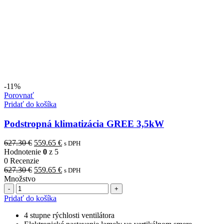
-11%
Porovnať
Pridať do košíka
Podstropná klimatizácia GREE 3,5kW
Pôvodná
Aktuálna
627.30
€
559.65
€
s DPH
cena
cena
Hodnotenie
0
z 5
bola:
je:
0 Recenzie
627.30 €.
Pôvodná
559.65 €.
Aktuálna
627.30
€
559.65
€
s DPH
cena
cena
Množstvo
Počet
bola:
je:
627.30 €.
559.65 €.
Pridať do košíka
4 stupne rýchlosti ventilátora