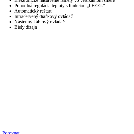
Elektronické nastavenie lamely vo vertikálnom smere
Pohodlná regulácia teploty s funkciou „I FEEL“
Automatický reštart
Infračervený diaľkový ovládač
Nástenný káblový ovládač
Biely dizajn
Porovnať