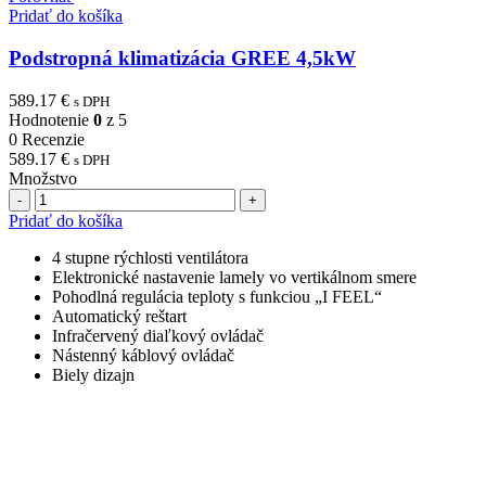
Pridať do košíka
Podstropná klimatizácia GREE 4,5kW
589.17
€
s DPH
Hodnotenie
0
z 5
0 Recenzie
589.17
€
s DPH
Množstvo
Počet
Pridať do košíka
4 stupne rýchlosti ventilátora
Elektronické nastavenie lamely vo vertikálnom smere
Pohodlná regulácia teploty s funkciou „I FEEL“
Automatický reštart
Infračervený diaľkový ovládač
Nástenný káblový ovládač
Biely dizajn