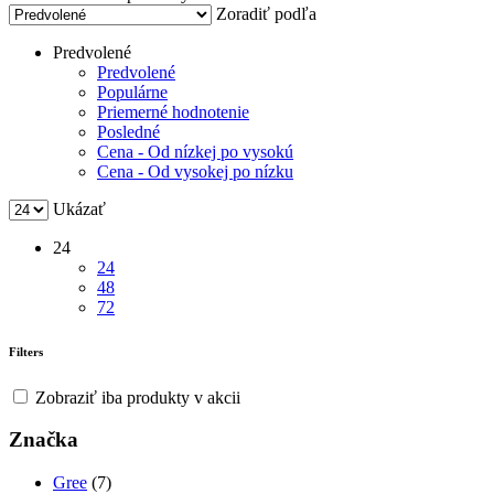
Zoradiť podľa
Predvolené
Predvolené
Populárne
Priemerné hodnotenie
Posledné
Cena - Od nízkej po vysokú
Cena - Od vysokej po nízku
Ukázať
24
24
48
72
Filters
Zobraziť iba produkty v akcii
Značka
Gree
(7)