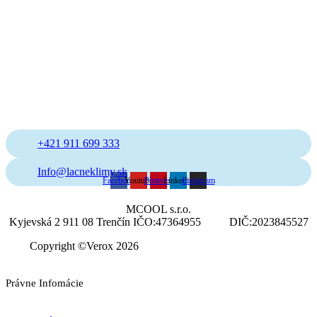
+421 911 699 333
Info@lacneklimy.sk
Facebook
Youtube
Pinterest
Linkedin
Instagram
MCOOL s.r.o.
Kyjevská 2 911 08 Trenčín IČO:47364955 DIČ:2023845527
Copyright ©Verox 2026
Právne Infomácie