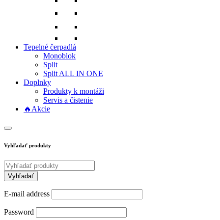
Tepelné čerpadlá
Monoblok
Split
Split ALL IN ONE
Doplnky
Produkty k montáži
Servis a čistenie
🔥Akcie
Vyhľadať produkty
E-mail address
Password