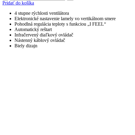
Pridať do košíka
4 stupne rýchlosti ventilátora
Elektronické nastavenie lamely vo vertikálnom smere
Pohodlná regulácia teploty s funkciou „I FEEL“
Automatický reštart
Infračervený diaľkový ovládač
Nástenný káblový ovládač
Biely dizajn