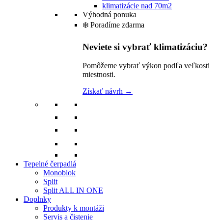
klimatizácie nad 70m2
Výhodná ponuka
❄️ Poradíme zdarma
Neviete si vybrať klimatizáciu?
Pomôžeme vybrať výkon podľa veľkosti
miestnosti.
Získať návrh →
Tepelné čerpadlá
Monoblok
Split
Split ALL IN ONE
Doplnky
Produkty k montáži
Servis a čistenie