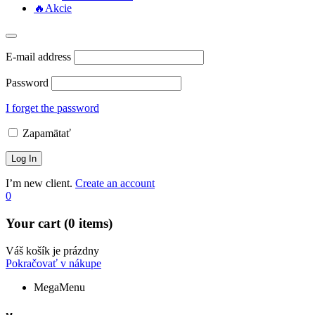
🔥Akcie
E-mail address
Password
I forget the password
Zapamätať
I’m new client.
Create an account
0
Your cart (0 items)
Váš košík je prázdny
Pokračovať v nákupe
MegaMenu