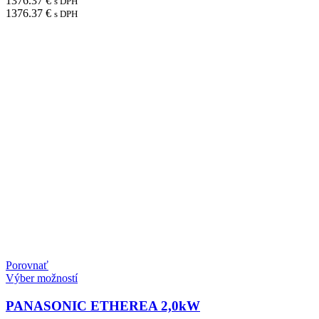
1376.37
€
s DPH
1376.37
€
s DPH
Porovnať
Výber možností
PANASONIC ETHEREA 2,0kW