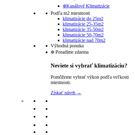
❄️Kanálové Klimatizácie
Podľa m2 miestnosti
klimatizácie do 25m2
klimatizácie 25-35m2
klimatizácie 35-50m2
klimatizácie 50-70m2
klimatizácie nad 70m2
Výhodná ponuka
❄️ Poradíme zdarma
Neviete si vybrať klimatizáciu?
Pomôžeme vybrať výkon podľa veľkosti
miestnosti.
Získať návrh →