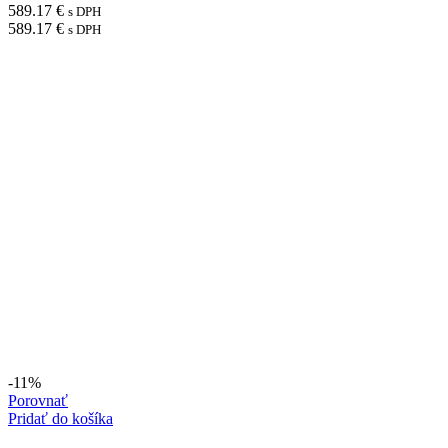
589.17
€
s DPH
589.17
€
s DPH
-11%
Porovnať
Pridať do košíka