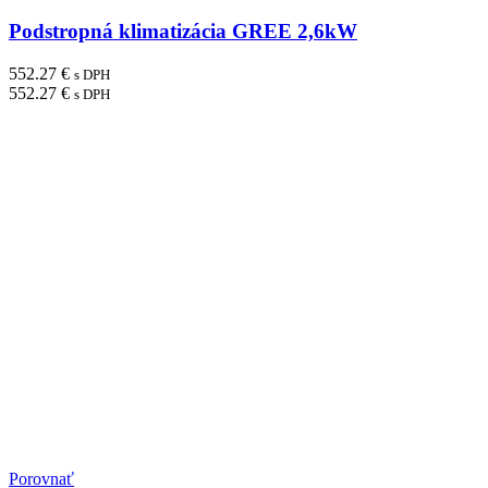
Podstropná klimatizácia GREE 2,6kW
552.27
€
s DPH
552.27
€
s DPH
Porovnať