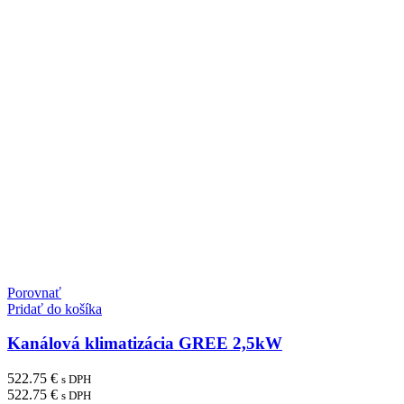
Porovnať
Pridať do košíka
Kanálová klimatizácia GREE 2,5kW
522.75
€
s DPH
522.75
€
s DPH