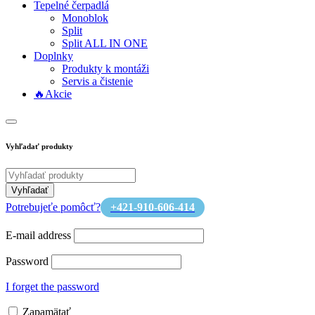
Tepelné čerpadlá
Monoblok
Split
Split ALL IN ONE
Doplnky
Produkty k montáži
Servis a čistenie
🔥Akcie
Vyhľadať produkty
Potrebujeťe pomôcť?
+421-910-606-414
E-mail address
Password
I forget the password
Zapamätať