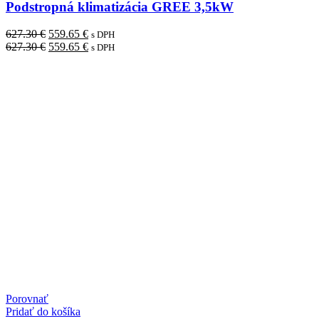
Podstropná klimatizácia GREE 3,5kW
Pôvodná
Aktuálna
627.30
€
559.65
€
s DPH
cena
Pôvodná
cena
Aktuálna
627.30
€
559.65
€
s DPH
bola:
cena
je:
cena
627.30 €.
bola:
559.65 €.
je:
627.30 €.
559.65 €.
Porovnať
Pridať do košíka