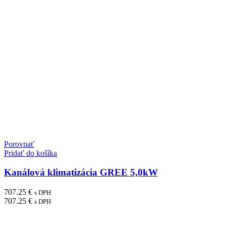
Porovnať
Pridať do košíka
Kanálová klimatizácia GREE 5,0kW
707.25
€
s DPH
707.25
€
s DPH