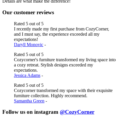
Details are what make the difference!
Our customer reviews
Rated 5 out of 5
I recently made my first purchase from CozyCorner,
and I must say, the experience exceeded all my
expectations!
Daryll Monovic
-
Rated 5 out of 5
Cozycorner's furniture transformed my living space into
a cozy retreat. Stylish designs exceeded my
expectations.
Jessica Adams
-
Rated 5 out of 5
Cozycorner transformed my space with their exquisite
furniture collection. Highly recommend.
Samantha Green
-
Follow us on instagram
@CozyCorner