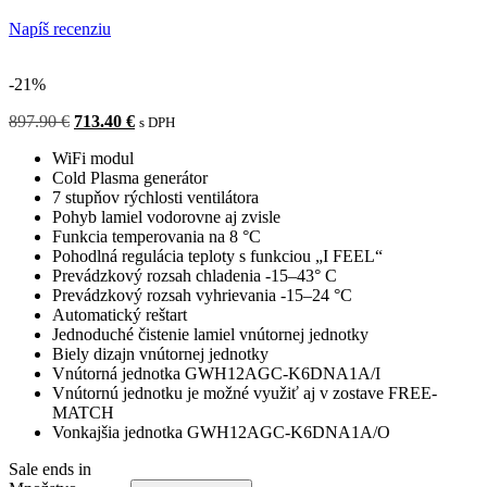
Hodnotenie
Napíš recenziu
0
z
5
-21%
897.90
€
Pôvodná
713.40
€
Aktuálna
s DPH
cena
cena
WiFi modul
bola:
je:
Cold Plasma generátor
897.90 €.
713.40 €.
7 stupňov rýchlosti ventilátora
Pohyb lamiel vodorovne aj zvisle
Funkcia temperovania na 8 °C
Pohodlná regulácia teploty s funkciou „I FEEL“
Prevádzkový rozsah chladenia -15–43° C
Prevádzkový rozsah vyhrievania -15–24 °C
Automatický reštart
Jednoduché čistenie lamiel vnútornej jednotky
Biely dizajn vnútornej jednotky
Vnútorná jednotka GWH12AGC-K6DNA1A/I
Vnútornú jednotku je možné využiť aj v zostave FREE-
MATCH
Vonkajšia jednotka GWH12AGC-K6DNA1A/O
Sale ends in