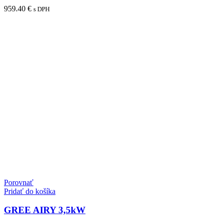
0
z
959.40
€
s DPH
5
Porovnať
Pridať do košíka
GREE AIRY 3,5kW