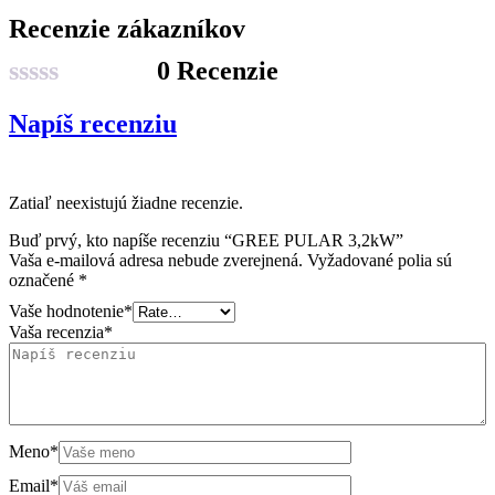
Recenzie zákazníkov
0 Recenzie
Hodnotenie
Napíš recenziu
0
z
5
Zatiaľ neexistujú žiadne recenzie.
Buď prvý, kto napíše recenziu “GREE PULAR 3,2kW”
Vaša e-mailová adresa nebude zverejnená.
Vyžadované polia sú
označené
*
Vaše hodnotenie
*
Vaša recenzia
*
Meno
*
Email
*