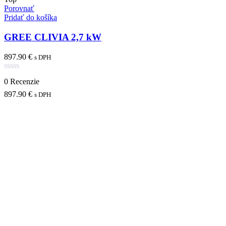
Porovnať
Pridať do košíka
GREE CLIVIA 2,7 kW
897.90
€
s DPH
Hodnotenie
0 Recenzie
0
z
897.90
€
s DPH
5