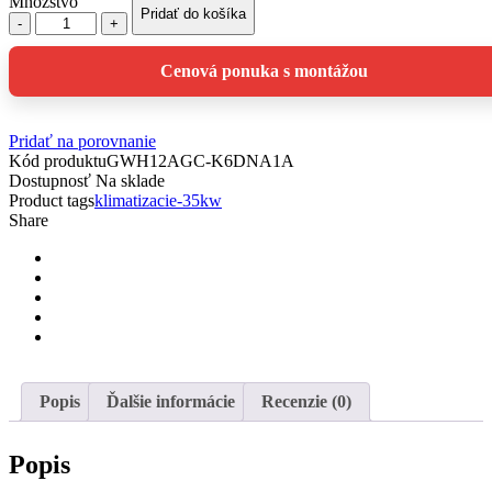
Množstvo
Pridať do košíka
množstvo
GREE
PULAR
Cenová ponuka s montážou
3,2kW
Pridať na porovnanie
Kód produktu
GWH12AGC-K6DNA1A
Dostupnosť
Na sklade
Product tags
klimatizacie-35kw
Share
Popis
Ďalšie informácie
Recenzie (0)
Popis