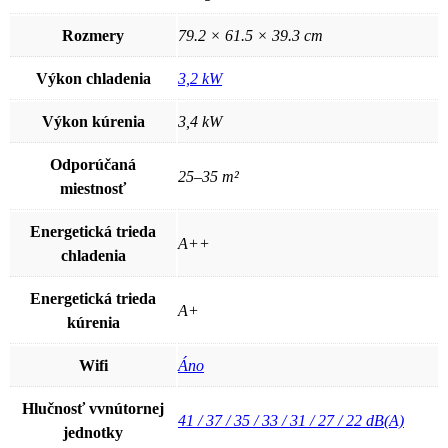
Rozmery
79.2 × 61.5 × 39.3 cm
Výkon chladenia
3,2 kW
Výkon kúrenia
3,4 kW
Odporúčaná
25–35 m²
miestnosť
Energetická trieda
A++
chladenia
Energetická trieda
A+
kúrenia
Wifi
Áno
Hlučnosť vvnútornej
41 / 37 / 35 / 33 / 31 / 27 / 22 dB(A)
jednotky