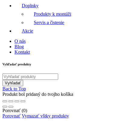
Doplnky
Produkty k montáži
Servis a čistenie
Akcie
O nás
Blog
Kontakt
Vyhľadať produkty
Back to Top
Produkt bol pridaný do tvojho košíka
Porovnať
(0)
Porovnať
Vymazať vštky produkty