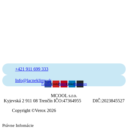
+421 911 699 333
Info@lacneklimy.sk
Facebook
Youtube
Pinterest
Linkedin
Instagram
MCOOL s.r.o.
Kyjevská 2 911 08 Trenčín IČO:47364955 DIČ:2023845527
Copyright ©Verox 2026
Právne Infomácie