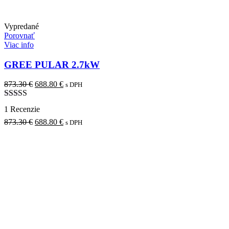
Vypredané
Porovnať
Viac info
GREE PULAR 2.7kW
873.30
€
Pôvodná
688.80
€
Aktuálna
s DPH
cena
cena
bola:
je:
Hodnotenie
1 Recenzie
873.30 €.
688.80 €.
5.00
z 5
873.30
€
Pôvodná
688.80
€
Aktuálna
s DPH
cena
cena
bola:
je:
873.30 €.
688.80 €.