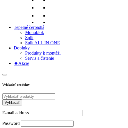
Tepelné čerpadlá
Monoblok
Split
Split ALL IN ONE
Doplnky
Produkty k montáži
Servis a čistenie
🔥Akcie
Vyhľadať produkty
E-mail address
Password