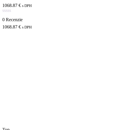
1068.87
€
s DPH
Hodnotenie
0 Recenzie
0
z
1068.87
€
s DPH
5
Top