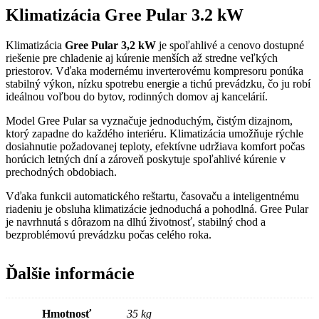
Klimatizácia Gree Pular 3.2 kW
Klimatizácia
Gree Pular 3,2 kW
je spoľahlivé a cenovo dostupné
riešenie pre chladenie aj kúrenie menších až stredne veľkých
priestorov. Vďaka modernému inverterovému kompresoru ponúka
stabilný výkon, nízku spotrebu energie a tichú prevádzku, čo ju robí
ideálnou voľbou do bytov, rodinných domov aj kancelárií.
Model Gree Pular sa vyznačuje jednoduchým, čistým dizajnom,
ktorý zapadne do každého interiéru. Klimatizácia umožňuje rýchle
dosiahnutie požadovanej teploty, efektívne udržiava komfort počas
horúcich letných dní a zároveň poskytuje spoľahlivé kúrenie v
prechodných obdobiach.
Vďaka funkcii automatického reštartu, časovaču a inteligentnému
riadeniu je obsluha klimatizácie jednoduchá a pohodlná. Gree Pular
je navrhnutá s dôrazom na dlhú životnosť, stabilný chod a
bezproblémovú prevádzku počas celého roka.
Ďalšie informácie
Hmotnosť
35 kg