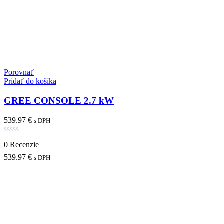
Porovnať
Pridať do košíka
GREE CONSOLE 2.7 kW
539.97
€
s DPH
Hodnotenie
0 Recenzie
0
z
539.97
€
s DPH
5