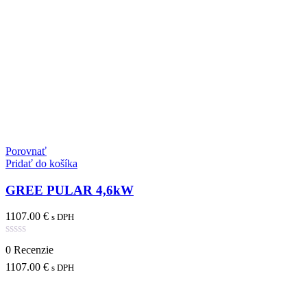
Porovnať
Pridať do košíka
GREE PULAR 4,6kW
1107.00
€
s DPH
Hodnotenie
0 Recenzie
0
z
1107.00
€
s DPH
5