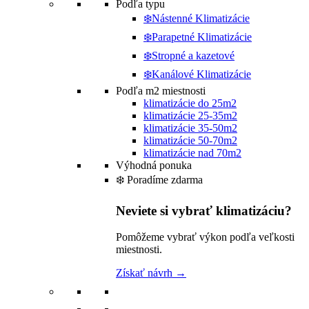
Podľa typu
❄️Nástenné Klimatizácie
❄️Parapetné Klimatizácie
❄️Stropné a kazetové
❄️Kanálové Klimatizácie
Podľa m2 miestnosti
klimatizácie do 25m2
klimatizácie 25-35m2
klimatizácie 35-50m2
klimatizácie 50-70m2
klimatizácie nad 70m2
Výhodná ponuka
❄️ Poradíme zdarma
Neviete si vybrať klimatizáciu?
Pomôžeme vybrať výkon podľa veľkosti
miestnosti.
Získať návrh →