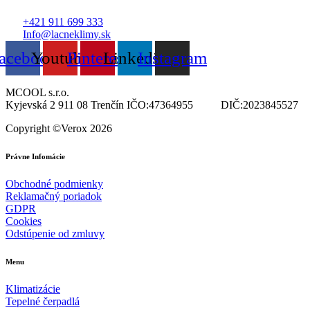
+421 911 699 333
Info@lacneklimy.sk
acebook
Youtube
Pinterest
Linkedin
Instagram
MCOOL s.r.o.
Kyjevská 2 911 08 Trenčín IČO:47364955 DIČ:2023845527
Copyright ©Verox 2026
Právne Infomácie
Obchodné podmienky
Reklamačný poriadok
GDPR
Cookies
Odstúpenie od zmluvy
Menu
Klimatizácie
Tepelné čerpadlá