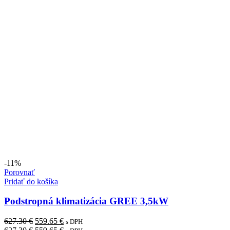
-11%
Porovnať
Pridať do košíka
Podstropná klimatizácia GREE 3,5kW
Pôvodná
Aktuálna
627.30
€
559.65
€
s DPH
cena
Pôvodná
cena
Aktuálna