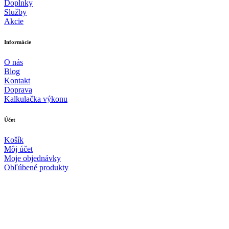
Doplnky
Služby
Akcie
Informácie
O nás
Blog
Kontakt
Doprava
Kalkulačka výkonu
Účet
Košík
Môj účet
Moje objednávky
Obľúbené produkty