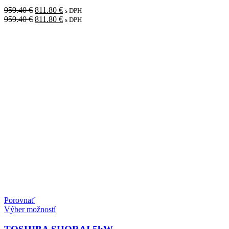
Pôvodná
Aktuálna
959.40
€
811.80
€
s DPH
cena
Pôvodná
cena
Aktuálna
959.40
€
811.80
€
s DPH
bola:
cena
je:
cena
959.40 €.
bola:
811.80 €.
je:
959.40 €.
811.80 €.
Porovnať
Výber možností