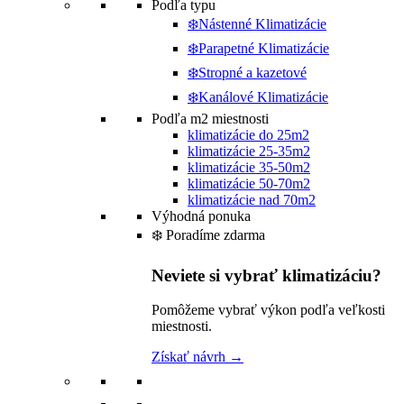
Podľa typu
❄️Nástenné Klimatizácie
❄️Parapetné Klimatizácie
❄️Stropné a kazetové
❄️Kanálové Klimatizácie
Podľa m2 miestnosti
klimatizácie do 25m2
klimatizácie 25-35m2
klimatizácie 35-50m2
klimatizácie 50-70m2
klimatizácie nad 70m2
Výhodná ponuka
❄️ Poradíme zdarma
Neviete si vybrať klimatizáciu?
Pomôžeme vybrať výkon podľa veľkosti
miestnosti.
Získať návrh →