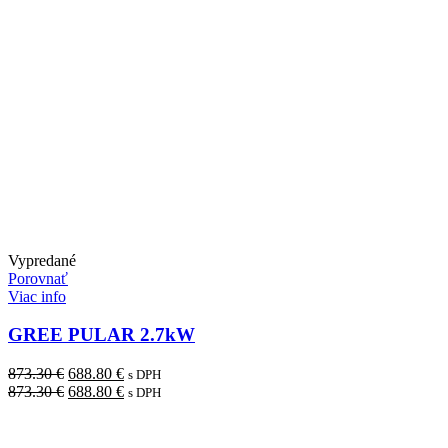
Vypredané
Porovnať
Viac info
GREE PULAR 2.7kW
Pôvodná
Aktuálna
873.30
€
688.80
€
s DPH
cena
Pôvodná
cena
Aktuálna
873.30
€
688.80
€
s DPH
bola:
cena
je:
cena
873.30 €.
bola:
688.80 €.
je:
873.30 €.
688.80 €.