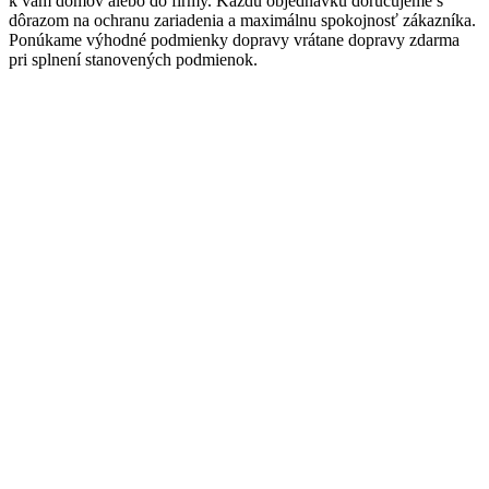
k vám domov alebo do firmy. Každú objednávku doručujeme s
dôrazom na ochranu zariadenia a maximálnu spokojnosť zákazníka.
Ponúkame výhodné podmienky dopravy vrátane dopravy zdarma
pri splnení stanovených podmienok.