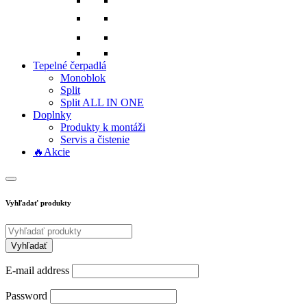
Tepelné čerpadlá
Monoblok
Split
Split ALL IN ONE
Doplnky
Produkty k montáži
Servis a čistenie
🔥Akcie
Vyhľadať produkty
E-mail address
Password