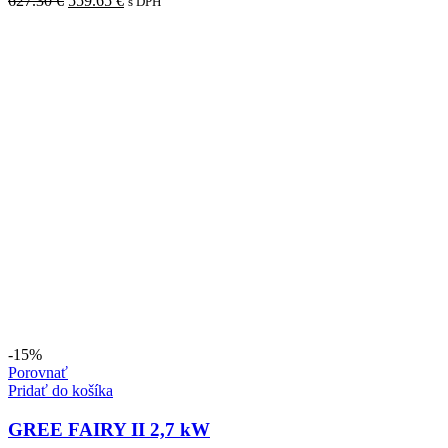
627.30
€
559.65
€
s DPH
bola:
cena
je:
cena
627.30 €.
bola:
559.65 €.
je:
627.30 €.
559.65 €.
-15%
Porovnať
Pridať do košíka
GREE FAIRY II 2,7 kW