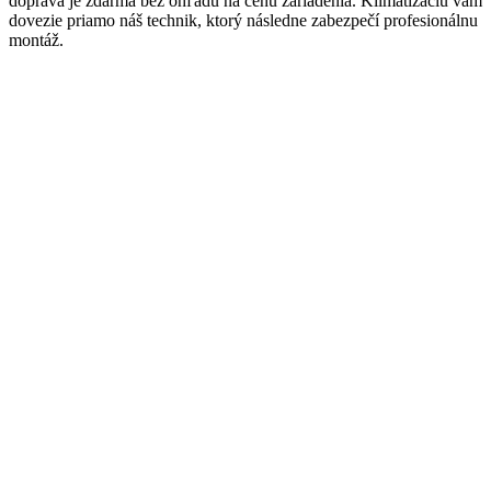
doprava je zdarma bez ohľadu na cenu zariadenia. Klimatizáciu vám
dovezie priamo náš technik, ktorý následne zabezpečí profesionálnu
montáž.