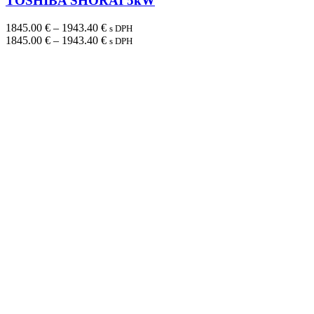
TOSHIBA SHORAI 5kW
Price
1845.00
€
–
1943.40
€
s DPH
range:
Price
1845.00
€
–
1943.40
€
s DPH
1845.00 €
range:
through
1845.00 €
1943.40 €
through
1943.40 €