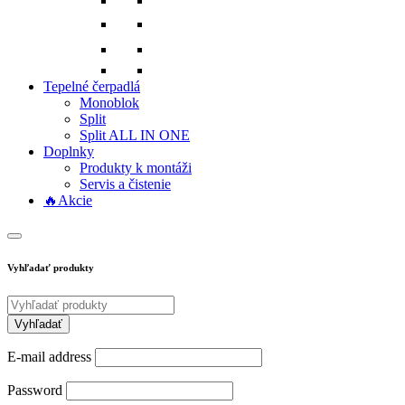
Tepelné čerpadlá
Monoblok
Split
Split ALL IN ONE
Doplnky
Produkty k montáži
Servis a čistenie
🔥Akcie
Vyhľadať produkty
E-mail address
Password