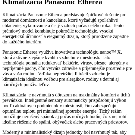
Klimatizácia Panasonic Etherea
Klimatizácia Panasonic Etherea predstavuje špičkové riešenie pre
moderné domácnosti a kancelárie, ktoré vyžadujú spoľahlivé
chladenie, vykurovanie a čistý vzduch počas celého roka. Tento
prémiový model kombinuje pokročilé technológie, vysokú
energetickú účinnosť a elegantný dizajn, ktorý prirodzene zapadne
do každého interiéru.
Panasonic Etherea využíva inovatívnu technológiu nanoe™ X,
ktorá aktívne zlepšuje kvalitu vzduchu v miestnosti. Táto
technológia pomáha redukovať baktérie, vírusy, plesne, alergény a
nepríjemné pachy, čím vytvára zdravšie a príjemnejšie prostredie pre
vás a vašu rodinu. Vďaka nepretržitej filtrácii vzduchu je
klimatizácia ideálnou voľbou pre alergikov, rodiny s deťmi aj
náročných používateľov.
Klimatizácia je navrhnutá s dôrazom na maximálny komfort a tichú
prevádzku. Inteligentné senzory automaticky prispôsobujú výkon
podľa aktuálnych podmienok v miestnosti, čím zabezpečujú
optimálnu teplotu pri minimálnej spotrebe energie. Tichý režim
umožňuje nerušený spánok aj počas nočných hodín, čo z nej robí
ideálne riešenie do spální, obývačiek alebo pracovných priestorov.
Moderný a minimalistický dizajn jednotky bol navrhnutý tak, aby