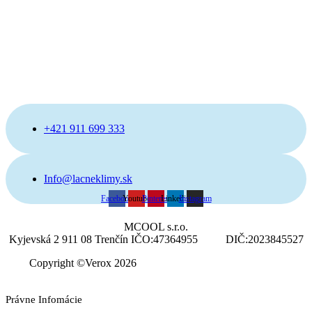
+421 911 699 333
Info@lacneklimy.sk
Facebook
Youtube
Pinterest
Linkedin
Instagram
MCOOL s.r.o.
Kyjevská 2 911 08 Trenčín IČO:47364955 DIČ:2023845527
Copyright ©Verox 2026
Právne Infomácie