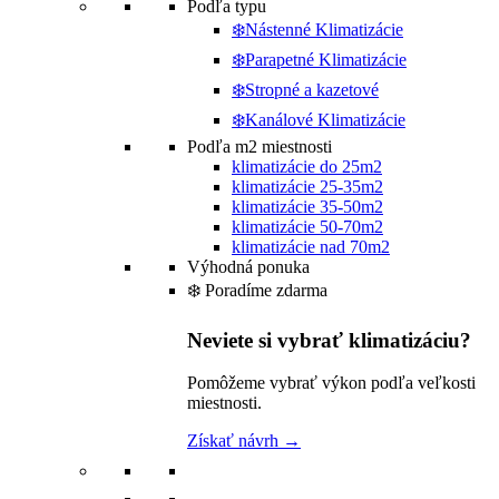
Podľa typu
❄️Nástenné Klimatizácie
❄️Parapetné Klimatizácie
❄️Stropné a kazetové
❄️Kanálové Klimatizácie
Podľa m2 miestnosti
klimatizácie do 25m2
klimatizácie 25-35m2
klimatizácie 35-50m2
klimatizácie 50-70m2
klimatizácie nad 70m2
Výhodná ponuka
❄️ Poradíme zdarma
Neviete si vybrať klimatizáciu?
Pomôžeme vybrať výkon podľa veľkosti
miestnosti.
Získať návrh →