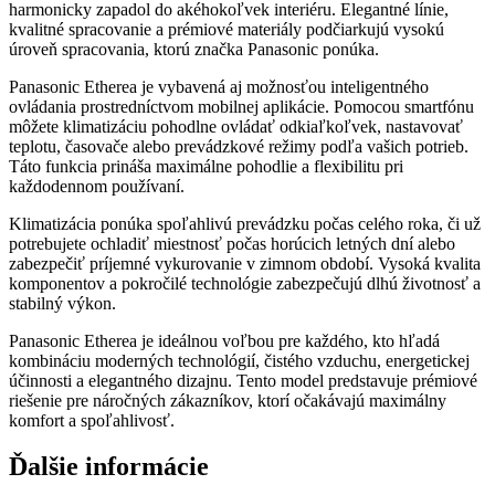
harmonicky zapadol do akéhokoľvek interiéru. Elegantné línie,
kvalitné spracovanie a prémiové materiály podčiarkujú vysokú
úroveň spracovania, ktorú značka Panasonic ponúka.
Panasonic Etherea je vybavená aj možnosťou inteligentného
ovládania prostredníctvom mobilnej aplikácie. Pomocou smartfónu
môžete klimatizáciu pohodlne ovládať odkiaľkoľvek, nastavovať
teplotu, časovače alebo prevádzkové režimy podľa vašich potrieb.
Táto funkcia prináša maximálne pohodlie a flexibilitu pri
každodennom používaní.
Klimatizácia ponúka spoľahlivú prevádzku počas celého roka, či už
potrebujete ochladiť miestnosť počas horúcich letných dní alebo
zabezpečiť príjemné vykurovanie v zimnom období. Vysoká kvalita
komponentov a pokročilé technológie zabezpečujú dlhú životnosť a
stabilný výkon.
Panasonic Etherea je ideálnou voľbou pre každého, kto hľadá
kombináciu moderných technológií, čistého vzduchu, energetickej
účinnosti a elegantného dizajnu. Tento model predstavuje prémiové
riešenie pre náročných zákazníkov, ktorí očakávajú maximálny
komfort a spoľahlivosť.
Ďalšie informácie