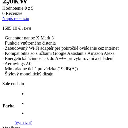
2,0kW
Hodnotenie
0
z 5
0 Recenzie
Napíš recenziu
1685.10
€
s DPH
· Generátor nanoe X Mark 3
· Funkcia vnútorného čistenia
· Zabudovaný Wi-Fi adaptér pre pokročilé ovládanie cez internet
· Kompatibilita so službami Google Assistant a Amazon Alexa
· Energetická účinnosť až do A+++ pri vykurovaní a chladení
· Aerowings 2.0
· Mimoriadne tichá prevádzka (19 dB(A))
· Štýlový monolitický dizajn
Sale ends in
Farba
Vymazať