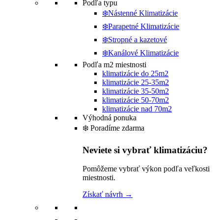
Podľa typu
❄️Nástenné Klimatizácie
❄️Parapetné Klimatizácie
❄️Stropné a kazetové
❄️Kanálové Klimatizácie
Podľa m2 miestnosti
klimatizácie do 25m2
klimatizácie 25-35m2
klimatizácie 35-50m2
klimatizácie 50-70m2
klimatizácie nad 70m2
Výhodná ponuka
❄️ Poradíme zdarma
Neviete si vybrať klimatizáciu?
Pomôžeme vybrať výkon podľa veľkosti
miestnosti.
Získať návrh →