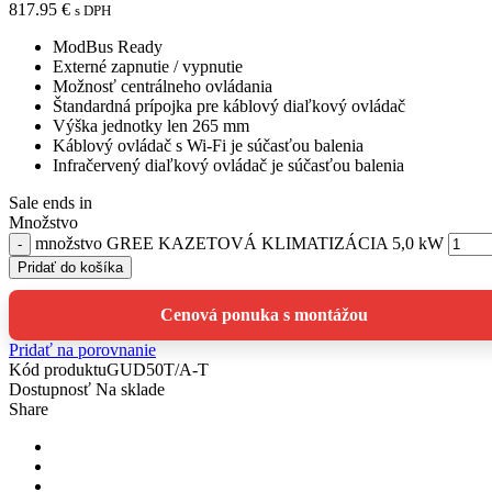
817.95
€
s DPH
ModBus Ready
Externé zapnutie / vypnutie
Možnosť centrálneho ovládania
Štandardná prípojka pre káblový diaľkový ovládač
Výška jednotky len 265 mm
Káblový ovládač s Wi-Fi je súčasťou balenia
Infračervený diaľkový ovládač je súčasťou balenia
Sale ends in
Množstvo
množstvo GREE KAZETOVÁ KLIMATIZÁCIA 5,0 kW
Pridať do košíka
Cenová ponuka s montážou
Pridať na porovnanie
Kód produktu
GUD50T/A-T
Dostupnosť
Na sklade
Share