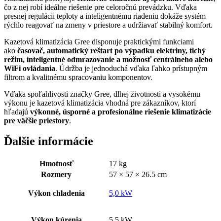
čo z nej robí ideálne riešenie pre celoročnú prevádzku. Vďaka
presnej regulácii teploty a inteligentnému riadeniu dokáže systém
rýchlo reagovať na zmeny v priestore a udržiavať stabilný komfort.
Kazetová klimatizácia Gree disponuje praktickými funkciami
ako
časovač, automatický reštart po výpadku elektriny, tichý
režim, inteligentné odmrazovanie a možnosť centrálneho alebo
WiFi ovládania
. Údržba je jednoduchá vďaka ľahko prístupným
filtrom a kvalitnému spracovaniu komponentov.
Vďaka spoľahlivosti značky Gree, dlhej životnosti a vysokému
výkonu je kazetová klimatizácia vhodná pre zákazníkov, ktorí
hľadajú
výkonné, úsporné a profesionálne riešenie klimatizácie
pre väčšie priestory
.
Ďalšie informácie
Hmotnosť
17 kg
Rozmery
57 × 57 × 26.5 cm
Výkon chladenia
5,0 kW
Výkon kúrenia
5,5 kW