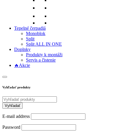
Tepelné čerpadlá
Monoblok
Split
Split ALL IN ONE
Doplnky
Produkty k montáži
Servis a čistenie
🔥Akcie
Vyhľadať produkty
E-mail address
Password