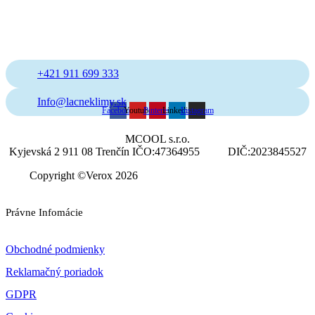
+421 911 699 333
Info@lacneklimy.sk
Facebook
Youtube
Pinterest
Linkedin
Instagram
MCOOL s.r.o.
Kyjevská 2 911 08 Trenčín IČO:47364955 DIČ:2023845527
Copyright ©Verox 2026
Právne Infomácie
Obchodné podmienky
Reklamačný poriadok
GDPR