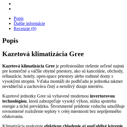
Popis
Ďalšie informácie
Recenzie (0)
Popis
Kazetová klimatizácia
Gree
Kazetová klimatizácia Gree
je profesionálne riešenie určené najmä
pre komerčné a väčšie obytné priestory, ako sú kancelárie, obchody,
reštaurácie, hotely, open-space priestory alebo rodinné domy s
vysokými stropmi. Vďaka montáži do podhľadu je jednotka takmer
neviditeľná a zachováva čistý a nerušivý dizajn interiéru.
Kazetové jednotky Gree sú vybavené modernou
invertorovou
technológiou
, ktorá zabezpečuje vysoký výkon, nízku spotrebu
energie a tichú prevádzku. Štvorsmerné prúdenie vzduchu umožňuje
rovnomerné rozloženie teploty v celej miestnosti bez nepríjemného
ofukovania.
Klimatizácia poskytuje
efektívne chladenie aj spoľahlivé kúrenie
,