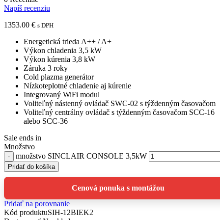
Napíš recenziu
1353.00
€
s DPH
Energetická trieda A++ / A+
Výkon chladenia 3,5 kW
Výkon kúrenia 3,8 kW
Záruka 3 roky
Cold plazma generátor
Nízkoteplotné chladenie aj kúrenie
Integrovaný WiFi modul
Voliteľný nástenný ovládač SWC-02 s týždenným časovačom
Voliteľný centrálny ovládač s týždenným časovačom SCC-16
alebo SCC-36
Sale ends in
Množstvo
množstvo SINCLAIR CONSOLE 3,5kW
Pridať do košíka
Cenová ponuka s montážou
Pridať na porovnanie
Kód produktu
SIH-12BIEK2