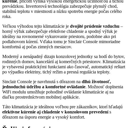
kúrenie
, pričom vyniká vysokou energetickou účinnosťou a tichou
prevádzkou. Invertorová technológia zabezpečuje plynulý chod,
stabilnú teplotu v miestnosti a nízku spotrebu energie počas celého
roka.
Veľkou výhodou tejto klimatizácie je
dvojité prúdenie vzduchu
–
horný výfuk zabezpečuje efektívne chladenie a spodný výfuk je
ideálny na rovnomerné vykurovanie priestoru, podobne ako pri
podlahovom kúrení. Vďaka tomu je Sinclair Console mimoriadne
komfortná aj počas zimných mesiacov.
Moderný a nenápadný dizajn konzolovej jednotky sa hodí do bytov,
rodinných domov, kancelárií aj komerčných priestorov. Klimatizácia
je vybavená praktickými funkciami ako časovač, automatický reštart
po výpadku elektriny, tichý režim a presná regulácia teploty.
Sinclair Console je navrhnutá s dôrazom na
dlhú životnosť,
jednoduchú údržbu a komfortné ovládanie
. Možnosť doplnenia
WiFi modulu umožňuje pohodlné ovládanie klimatizácie aj na
diaľku prostredníctvom mobilnej aplikácie.
Táto klimatizácia je ideálnou voľbou pre zákazníkov, ktorí hľadajú
efektívne kúrenie aj chladenie v konzolovom prevedení
s
dôrazom na úsporu energie a vysoký komfort.