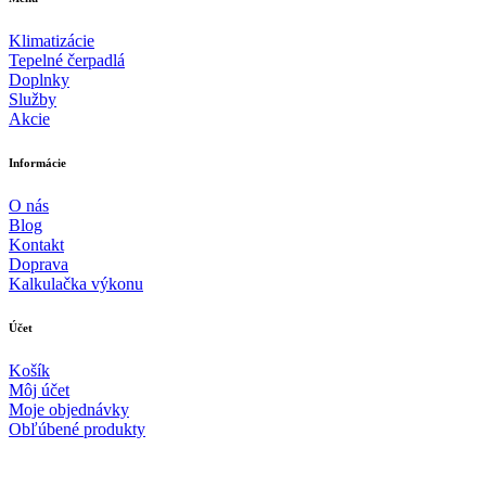
Klimatizácie
Tepelné čerpadlá
Doplnky
Služby
Akcie
Informácie
O nás
Blog
Kontakt
Doprava
Kalkulačka výkonu
Účet
Košík
Môj účet
Moje objednávky
Obľúbené produkty