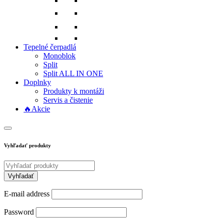
Tepelné čerpadlá
Monoblok
Split
Split ALL IN ONE
Doplnky
Produkty k montáži
Servis a čistenie
🔥Akcie
Vyhľadať produkty
E-mail address
Password