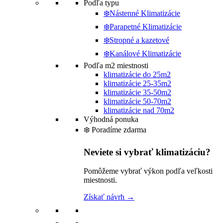
Podľa typu
❄️Nástenné Klimatizácie
❄️Parapetné Klimatizácie
❄️Stropné a kazetové
❄️Kanálové Klimatizácie
Podľa m2 miestnosti
klimatizácie do 25m2
klimatizácie 25-35m2
klimatizácie 35-50m2
klimatizácie 50-70m2
klimatizácie nad 70m2
Výhodná ponuka
❄️ Poradíme zdarma
Neviete si vybrať klimatizáciu?
Pomôžeme vybrať výkon podľa veľkosti
miestnosti.
Získať návrh →