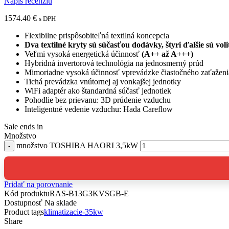
Napíš recenziu
1574.40
€
s DPH
Flexibilne prispôsobiteľná textilná koncepcia
Dva textilné kryty sú súčasťou dodávky,
štyri ďalšie sú vol
Veľmi vysoká energetická účinnosť
(A++ až A+++)
Hybridná invertorová technológia na jednosmerný prúd
Mimoriadne vysoká účinnosť vprevádzke čiastočného zaťaženi
Tichá prevádzka vnútornej aj vonkajšej jednotky
WiFi adaptér ako štandardná súčasť jednotiek
Pohodlie bez prievanu: 3D prúdenie vzduchu
Inteligentné vedenie vzduchu: Hada Careflow
Sale ends in
Množstvo
množstvo TOSHIBA HAORI 3,5kW
Pridať na porovnanie
Kód produktu
RAS-B13G3KVSGB-E
Dostupnosť
Na sklade
Product tags
klimatizacie-35kw
Share