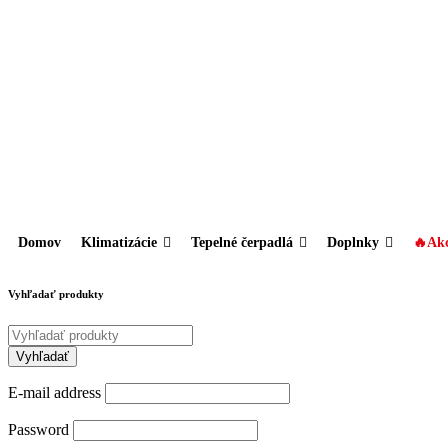
Domov
Klimatizácie
Tepelné čerpadlá
Doplnky
🔥Akc
Vyhľadať produkty
E-mail address
Password