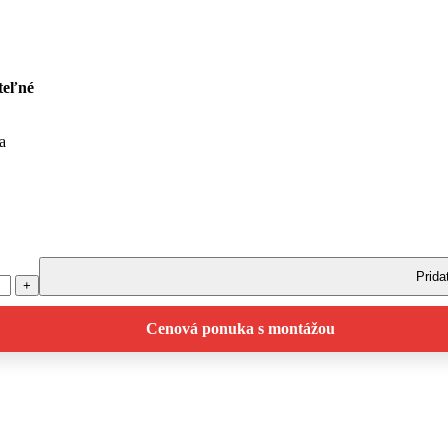
iteľné
a
Prida
Cenová ponuka s montážou