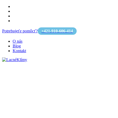
Potrebujeťe pomôcť?
+421-910-606-414
O nás
Blog
Kontakt