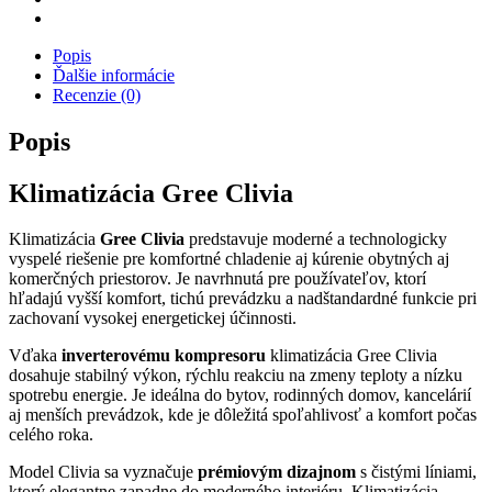
Popis
Ďalšie informácie
Recenzie (0)
Popis
Klimatizácia Gree Clivia
Klimatizácia
Gree Clivia
predstavuje moderné a technologicky
vyspelé riešenie pre komfortné chladenie aj kúrenie obytných aj
komerčných priestorov. Je navrhnutá pre používateľov, ktorí
hľadajú vyšší komfort, tichú prevádzku a nadštandardné funkcie pri
zachovaní vysokej energetickej účinnosti.
Vďaka
inverterovému kompresoru
klimatizácia Gree Clivia
dosahuje stabilný výkon, rýchlu reakciu na zmeny teploty a nízku
spotrebu energie. Je ideálna do bytov, rodinných domov, kancelárií
aj menších prevádzok, kde je dôležitá spoľahlivosť a komfort počas
celého roka.
Model Clivia sa vyznačuje
prémiovým dizajnom
s čistými líniami,
ktorý elegantne zapadne do moderného interiéru. Klimatizácia