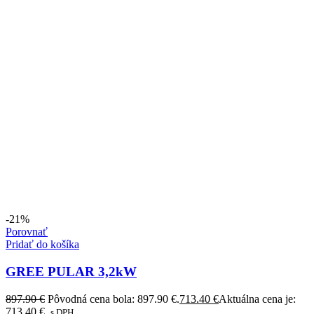
-21%
Porovnať
Pridať do košíka
GREE PULAR 3,2kW
897.90
€
Pôvodná cena bola: 897.90 €.
713.40
€
Aktuálna cena je:
713.40 €.
s DPH