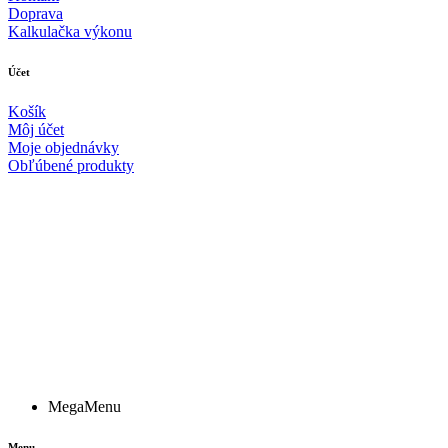
Doprava
Kalkulačka výkonu
Účet
Košík
Môj účet
Moje objednávky
Obľúbené produkty
MegaMenu
Menu