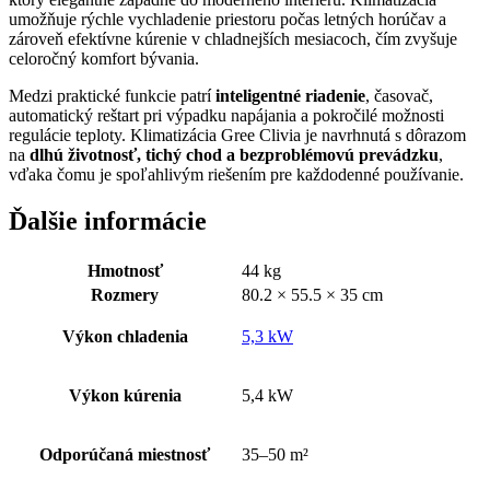
umožňuje rýchle vychladenie priestoru počas letných horúčav a
zároveň efektívne kúrenie v chladnejších mesiacoch, čím zvyšuje
celoročný komfort bývania.
Medzi praktické funkcie patrí
inteligentné riadenie
, časovač,
automatický reštart pri výpadku napájania a pokročilé možnosti
regulácie teploty. Klimatizácia Gree Clivia je navrhnutá s dôrazom
na
dlhú životnosť, tichý chod a bezproblémovú prevádzku
,
vďaka čomu je spoľahlivým riešením pre každodenné používanie.
Ďalšie informácie
Hmotnosť
44 kg
Rozmery
80.2 × 55.5 × 35 cm
Výkon chladenia
5,3 kW
Výkon kúrenia
5,4 kW
Odporúčaná miestnosť
35–50 m²