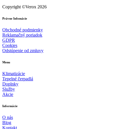
Copyright ©Verox 2026
Právne Infomácie
Obchodné podmienky
Reklamačný poriadok
GDPR
Cookies
Odstúpenie od zmluvy
Menu
Klimatizácie
Tepelné čerpadlá
Doplnky
Služby
Akcie
Informácie
O nás
Blog
Kontakt