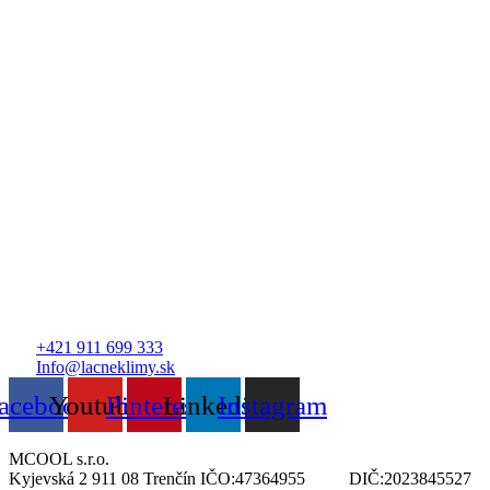
+421 911 699 333
Info@lacneklimy.sk
acebook
Youtube
Pinterest
Linkedin
Instagram
MCOOL s.r.o.
Kyjevská 2 911 08 Trenčín IČO:47364955 DIČ:2023845527