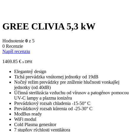
GREE CLIVIA 5,3 kW
Hodnotenie
0
z 5
0 Recenzie
Napíš recenziu
1469.85
€
s DPH
Elegantný design
Tichá prevádzka vnútornej jednotky od 19dB
Nočný režim prevádzky pre zníženie hlučnosti vonkajšej
jednotky (od 40dB)
Účinná sterilizácia vzduchu od vírusov a patogénov pomocou
UV-C lampy a plazma ionizéra
Prevádzkový rozsah chladenia -15-50° C
Prevádzkový rozsah kůrenia od -25-30° C
ModBus ready
WiFi modul
Cold Plasma generátor
7 stupňov rýchlosti ventilátora