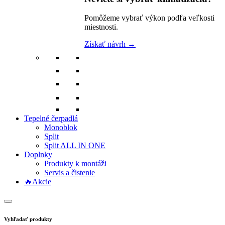
Pomôžeme vybrať výkon podľa veľkosti
miestnosti.
Získať návrh →
Tepelné čerpadlá
Monoblok
Split
Split ALL IN ONE
Doplnky
Produkty k montáži
Servis a čistenie
🔥Akcie
Vyhľadať produkty