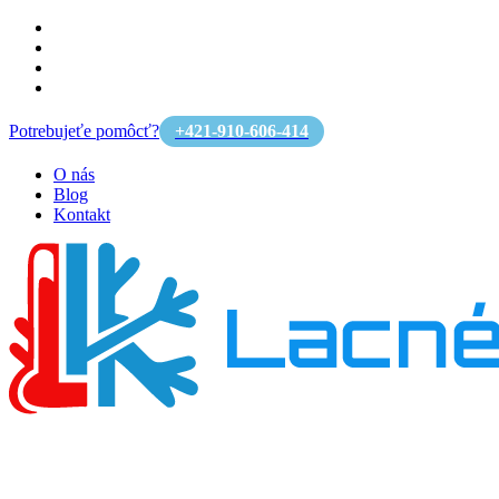
Potrebujeťe pomôcť?
+421-910-606-414
O nás
Blog
Kontakt