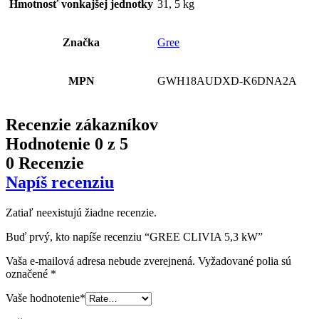
Hmotnosť vonkajšej jednotky
31, 5 kg
Značka
Gree
MPN
GWH18AUDXD-K6DNA2A
Recenzie zákazníkov
Hodnotenie
0
z 5
0 Recenzie
Napíš recenziu
Zatiaľ neexistujú žiadne recenzie.
Buď prvý, kto napíše recenziu “GREE CLIVIA 5,3 kW”
Vaša e-mailová adresa nebude zverejnená.
Vyžadované polia sú
označené
*
Vaše hodnotenie
*