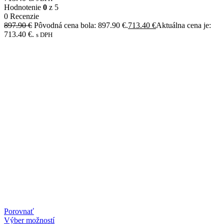
Hodnotenie
0
z 5
0 Recenzie
897.90
€
Pôvodná cena bola: 897.90 €.
713.40
€
Aktuálna cena je:
713.40 €.
s DPH
Porovnať
Výber možností