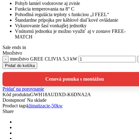
Pohyb lamiel vodorovne aj zvisle
Funkcia temperovania na 8° C
Pohodlná regulácia teploty s funkciou „I FEEL“
Štandardne prípojka pre káblové dial´kové ovládanie
Vykurovanie šasí vonkajšej jednotky
Vnútornú jednotku je možno využit´ aj v zostave FREE-
MATCH
Sale ends in
Množstvo
množstvo GREE CLIVIA 5,3 kW
Pridať do košíka
Cenová ponuka s montážou
Pridať na porovnanie
Kód produktu
GWH18AUDXD-K6DNA2A
Dostupnosť
Na sklade
Product tags
klimatizacie-50kw
Share