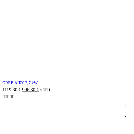
-11%
GREE AIRY 2,7 kW
1119.30
€
996.30
€
s DPH