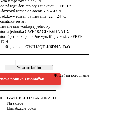
kcia temperovania na 8 °C
odlná regulácia teploty s funkciou „I FEEL“
vádzkový rozsah chladenia -15 – 43 °C
vádzkový rozsah vyhrievania -22 – 24 °C
omatický reštart
rievané šasi vonkajšej jednotky
útorná jednotka GWH18ACD-K6DNA1D/I
tornú jednotku je možné využiť aj v zostave FREE-
TCH
nkajšia jednotka GWH18QD-K6DNA1D/O
Pridať do košíka
Pridať na porovnanie
enová ponuka s montážou
u
GWH18ACDXF-K6DNA1D
Na sklade
klimatizacie-50kw