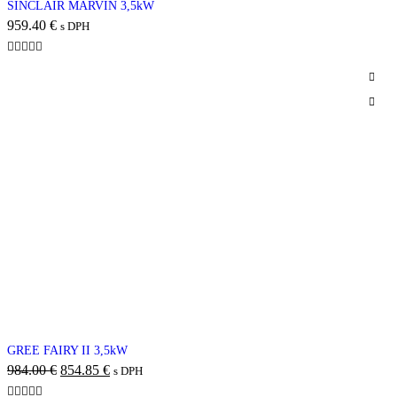
SINCLAIR MARVIN 3,5kW
959.40
€
s DPH
-13%
GREE FAIRY II 3,5kW
984.00
€
854.85
€
s DPH