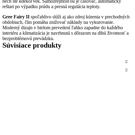
nech ste kdekoľvek. Samozrejmosťou je časovač, automatický
reštart po výpadku prúdu a presná regulácia teploty.
Gree Fairy II
spoľahlivo slúži aj ako zdroj kúrenia v prechodných
obdobiach, čím pomáha znižovať náklady na vykurovanie.
Moderný dizajn v bielom prevedení ľahko zapadne do každého
interiéru a klimatizácia je navrhnutá s dôrazom na dlhú životnosť a
bezproblémovú prevádzku.
Súvisiace produkty