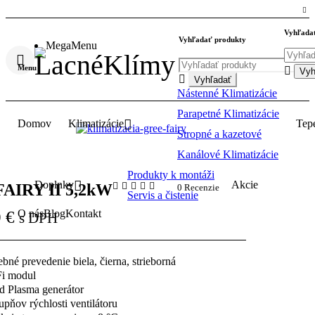
Vyhľada
Vyhľadať produkty
MegaMenu
Menu
Nástenné Klimatizácie
Parapetné Klimatizácie
Domov
Klimatizácie
Tepe
Stropné a kazetové
Kanálové Klimatizácie
Produkty k montáži
Doplnky
Akcie
AIRY II 5,2kW
0 Recenzie
Servis a čistenie
0
€
O nás
Blog
Kontakt
s DPH
ebné prevedenie biela, čierna, strieborná
i modul
d Plasma generátor
tupňov rýchlosti ventilátoru