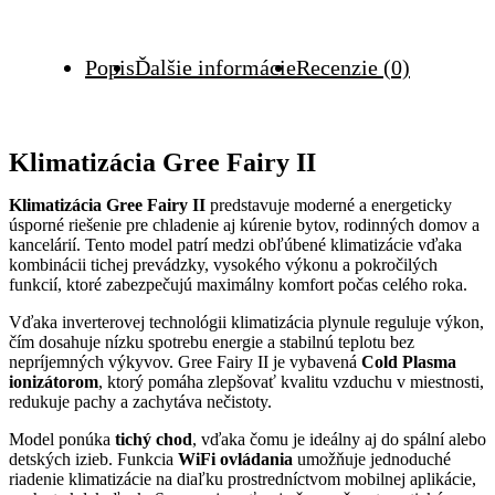
Popis
Ďalšie informácie
Recenzie (0)
Klimatizácia Gree Fairy II
Klimatizácia Gree Fairy II
predstavuje moderné a energeticky
úsporné riešenie pre chladenie aj kúrenie bytov, rodinných domov a
kancelárií. Tento model patrí medzi obľúbené klimatizácie vďaka
kombinácii tichej prevádzky, vysokého výkonu a pokročilých
funkcií, ktoré zabezpečujú maximálny komfort počas celého roka.
Vďaka inverterovej technológii klimatizácia plynule reguluje výkon,
čím dosahuje nízku spotrebu energie a stabilnú teplotu bez
nepríjemných výkyvov. Gree Fairy II je vybavená
Cold Plasma
ionizátorom
, ktorý pomáha zlepšovať kvalitu vzduchu v miestnosti,
redukuje pachy a zachytáva nečistoty.
Model ponúka
tichý chod
, vďaka čomu je ideálny aj do spální alebo
detských izieb. Funkcia
WiFi ovládania
umožňuje jednoduché
riadenie klimatizácie na diaľku prostredníctvom mobilnej aplikácie,