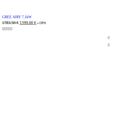
-10%
GREE AIRY 7,1kW
1783.50
€
1599.00
€
s DPH